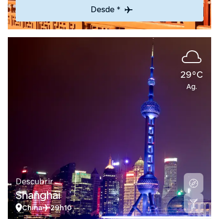
Desde *
29°C
Ag.
Descubrir
Shanghái
China
29h10