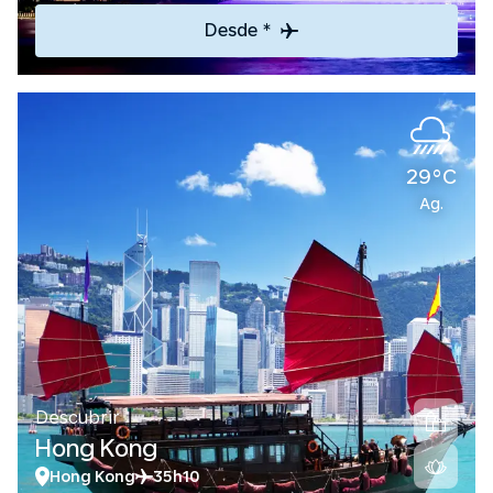
Desde *
29°C
Ag.
Descubrir
Hong Kong
Hong Kong
35h10