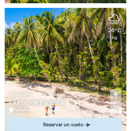
26°C
Ag.
Descubrir
Ciudad de Panamá
Panama
Reservar un vuelo