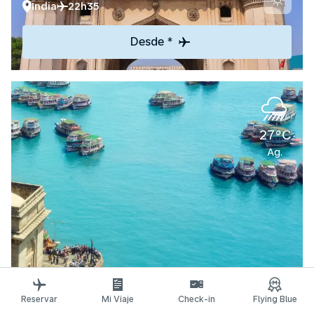
India
22h35
Desde *
27°C
Ag.
Descubrir
Reservar
Mi Viaje
Check-in
Flying Blue
Mumbai/Bombay