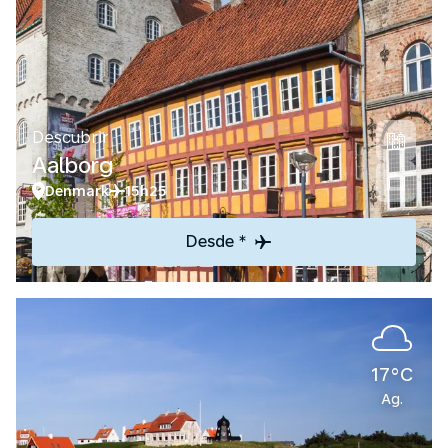
Descubrir
Aalborg
Denmark
15h25
Desde *
17°C
Ag.