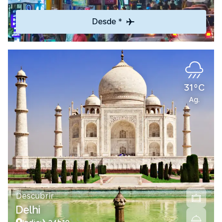
Desde *
31°C
Ag.
Descubrir
Delhi