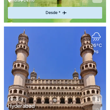
India
24h10
Desde *
26°C
Ag.
Descubrir
Hyderabad