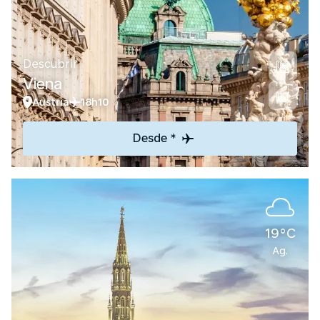
Descubrir
Viena
Austria
18h10
Desde *
19°C
Ag.