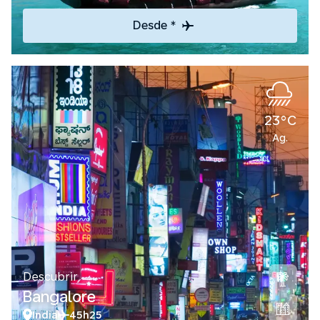
Desde *
23°C
Ag.
Descubrir
Bangalore
India
45h25