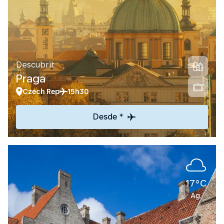
Descubrir
Praga
Czech Rep
15h30
Desde *
17°C
Ag.