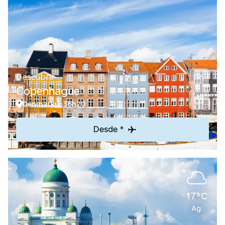
Descubrir
Copenhague
Denmark
36h20
Desde *
17°C
Ag.