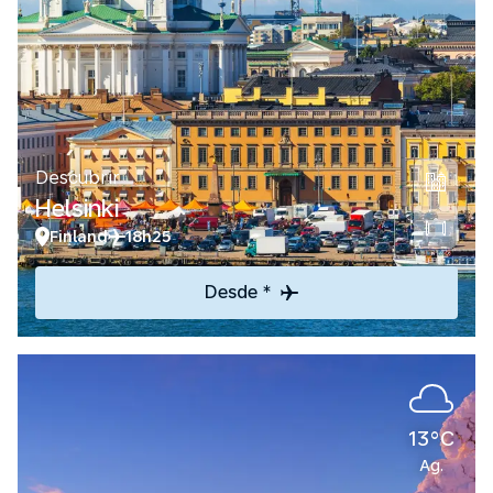
Descubrir
Helsinki
Finland
18h25
Desde *
13°C
Ag.