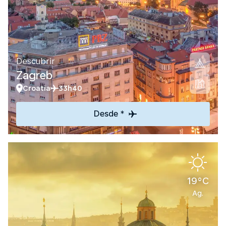
Descubrir
Zagreb
Croatia
33h40
Desde *
19°C
Ag.