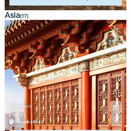
Asia
(17)
25°C
Ag.
Descubrir
Pekín
China
28h40