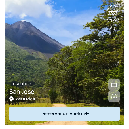
21°C
Ag.
Descubrir
San Jose
Costa Rica
Reservar un vuelo