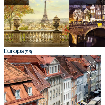
Europa
(93)
20°C
Ag.