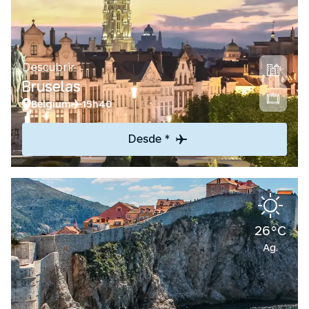
Descubrir
Bruselas
Belgium
15h40
Desde *
26°C
Ag.