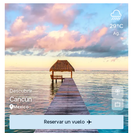
29°C
Ag.
Descubrir
Cancún
Mexico
Reservar un vuelo