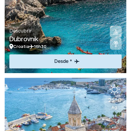
Descubrir
Dubrovnik
Croatia
16h30
Desde *
25°C
Ag.