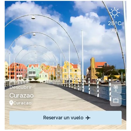
28°C
Ag.
Descubrir
Curazao
Curacao
Reservar un vuelo