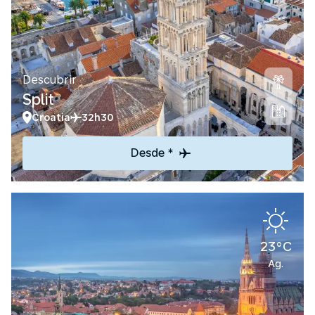
Descubrir
Split
Croatia
32h30
Desde *
23°C
Ag.