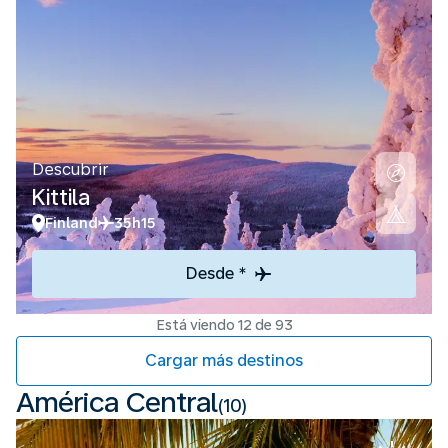
Descubrir
Kittila
Finland
35h15
Desde *
Está viendo 12 de 93
Cargar más destinos
América Central
(10)