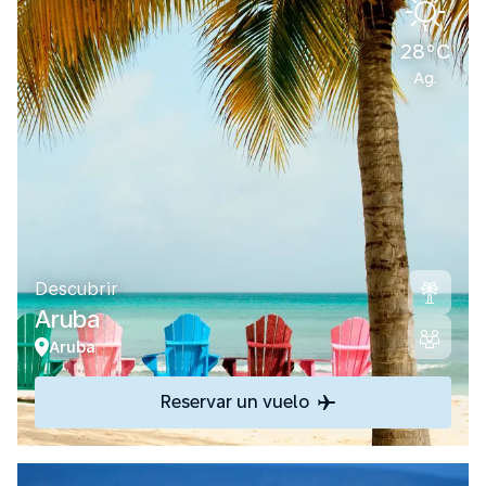
28°C
Ag.
Descubrir
Aruba
Aruba
Reservar un vuelo