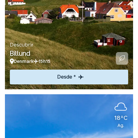
Descubrir
Billund
Denmark
15h15
Desde *
18°C
Ag.