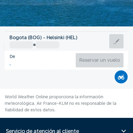
Finlandia
Bogota (BOG) - Helsinki (HEL)
Helsinki
De
17°C
Finlandia
Reservar un vuelo
Duración del vuelo
Ag.
World Weather Online proporciona la información
meteorológica. Air France-KLM no es responsable de la
fiabilidad de estos datos.
Servicio de atención al cliente