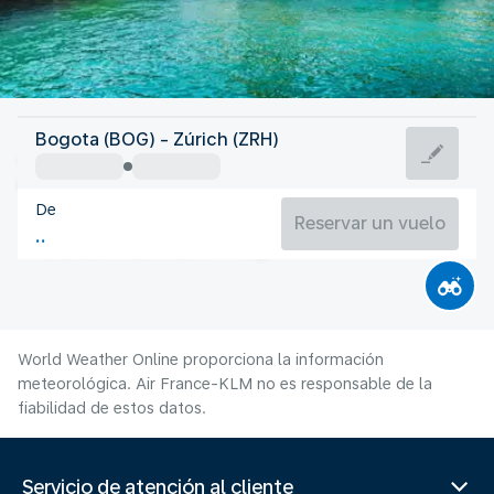
Suiza
Bogota (BOG) - Zúrich (ZRH)
Zúrich
De
19°C
Suiza
Reservar un vuelo
Duración del vuelo
Ag.
World Weather Online proporciona la información
meteorológica. Air France-KLM no es responsable de la
fiabilidad de estos datos.
Servicio de atención al cliente