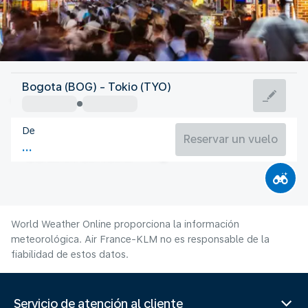
Japón
Bogota (BOG) - Tokio (TYO)
Tokio
De
27°C
Japón
Reservar un vuelo
Duración del vuelo
Ag.
World Weather Online proporciona la información
meteorológica. Air France-KLM no es responsable de la
fiabilidad de estos datos.
Servicio de atención al cliente