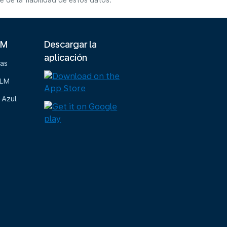
de la fiabilidad de estos datos.
LM
Descargar la
aplicación
ias
KLM
 Azul