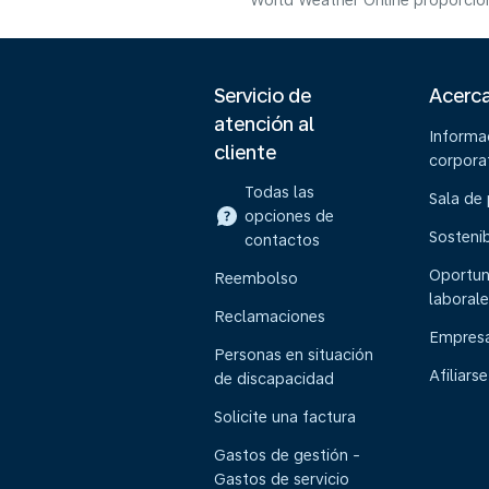
World Weather Online proporcion
Servicio de
Acerc
atención al
Informa
cliente
corpora
Todas las
Sala de
opciones de
Sostenib
contactos
Oportun
Reembolso
laborale
Reclamaciones
Empresa
Personas en situación
Afiliarse
de discapacidad
Solicite una factura
Gastos de gestión -
Gastos de servicio