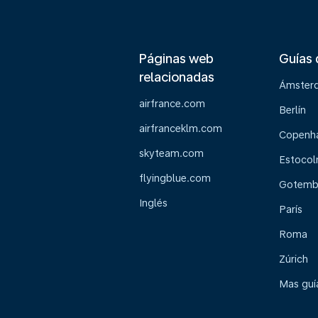
Páginas web
Guías 
relacionadas
Ámster
airfrance.com
Berlín
airfranceklm.com
Copenh
skyteam.com
Estoco
flyingblue.com
Gotemb
Inglés
París
Roma
Zúrich
Mas guía