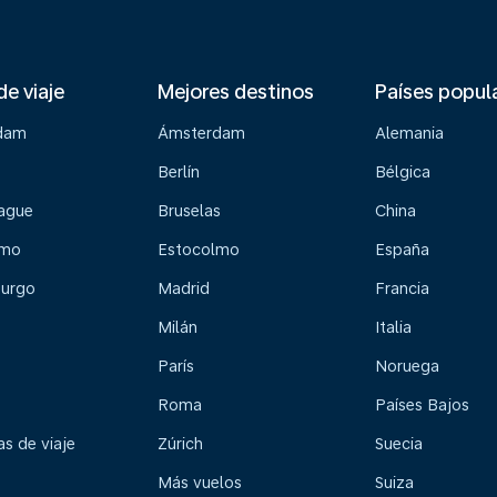
de viaje
Mejores destinos
Países popul
dam
Ámsterdam
Alemania
Berlín
Bélgica
ague
Bruselas
China
lmo
Estocolmo
España
urgo
Madrid
Francia
Milán
Italia
París
Noruega
Roma
Países Bajos
s de viaje
Zúrich
Suecia
Más vuelos
Suiza