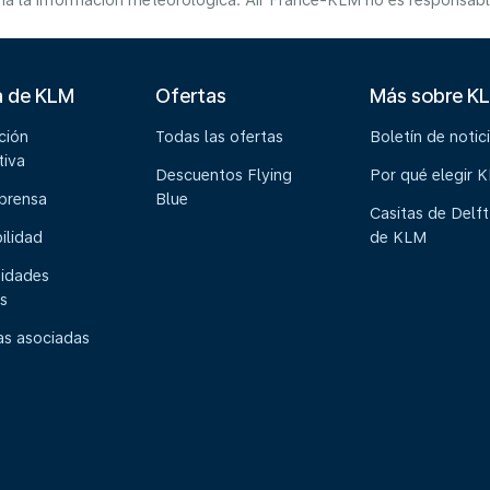
a la información meteorológica. Air France-KLM no es responsable 
a de KLM
Ofertas
Más sobre K
ción
Todas las ofertas
Boletín de notic
tiva
Descuentos Flying
Por qué elegir 
 prensa
Blue
Casitas de Delft
ilidad
de KLM
idades
s
s asociadas