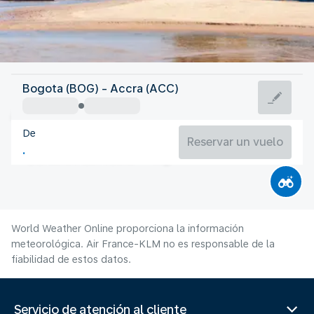
Ghana
Bogota (BOG) - Accra (ACC)
Accra
De
25°C
Ghana
Reservar un vuelo
Duración del vuelo
Ag.
World Weather Online proporciona la información
meteorológica. Air France-KLM no es responsable de la
fiabilidad de estos datos.
Servicio de atención al cliente