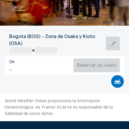
Japón
Bogota (BOG) - Zona de Osaka y Kioto
Osaka
(OSA)
28°C
Japón
De
Duración del vuelo
Ag.
Reservar un vuelo
World Weather Online proporciona la información
meteorológica. Air France-KLM no es responsable de la
fiabilidad de estos datos.