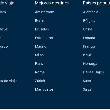
de viaje
Mejores destinos
Países popul
dam
Ámsterdam
Alemania
Berlín
Bélgica
ague
Bruselas
China
lmo
Estocolmo
España
urgo
Madrid
Francia
Milán
Italia
París
Noruega
Roma
Países Bajos
s de viaje
Zúrich
Suecia
Más vuelos
Suiza