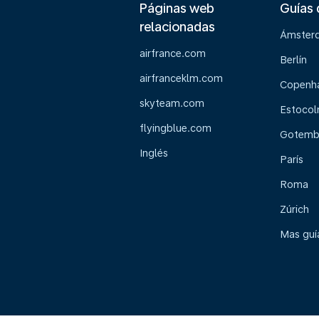
Páginas web
Guías 
relacionadas
Ámster
airfrance.com
Berlín
airfranceklm.com
Copenh
skyteam.com
Estoco
flyingblue.com
Gotemb
Inglés
París
Roma
Zúrich
Mas guía