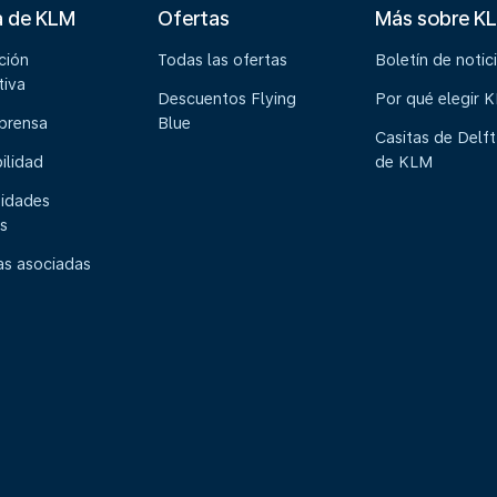
a de KLM
Ofertas
Más sobre K
ción
Todas las ofertas
Boletín de notic
tiva
Descuentos Flying
Por qué elegir 
 prensa
Blue
Casitas de Delft
ilidad
de KLM
idades
s
s asociadas