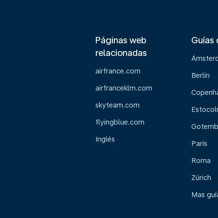
Páginas web
Guías 
relacionadas
Ámster
airfrance.com
Berlín
airfranceklm.com
Copenh
skyteam.com
Estoco
flyingblue.com
Gotemb
Inglés
París
Roma
Zúrich
Mas guía