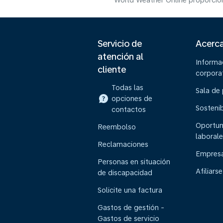
World Weather Online proporcion
Servicio de
Acerc
atención al
Informa
cliente
corpora
Todas las
Sala de
opciones de
Sostenib
contactos
Oportun
Reembolso
laborale
Reclamaciones
Empresa
Personas en situación
Afiliarse
de discapacidad
Solicite una factura
Gastos de gestión -
Gastos de servicio