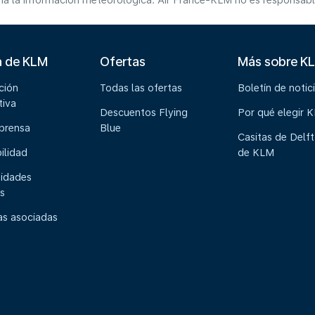
a la información meteorológica. Air France-KLM no es responsable 
a de KLM
Ofertas
Más sobre K
ción
Todas las ofertas
Boletín de notic
tiva
Descuentos Flying
Por qué elegir 
 prensa
Blue
Casitas de Delft
ilidad
de KLM
idades
s
s asociadas