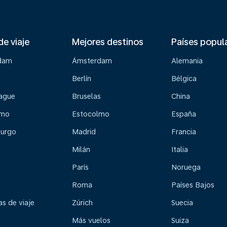
de viaje
Mejores destinos
Países popul
dam
Ámsterdam
Alemania
Berlín
Bélgica
ague
Bruselas
China
lmo
Estocolmo
España
urgo
Madrid
Francia
Milán
Italia
París
Noruega
Roma
Países Bajos
s de viaje
Zúrich
Suecia
Más vuelos
Suiza