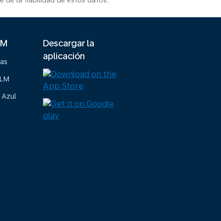
de la fiabilidad de estos datos.
LM
Descargar la
aplicación
ias
KLM
 Azul