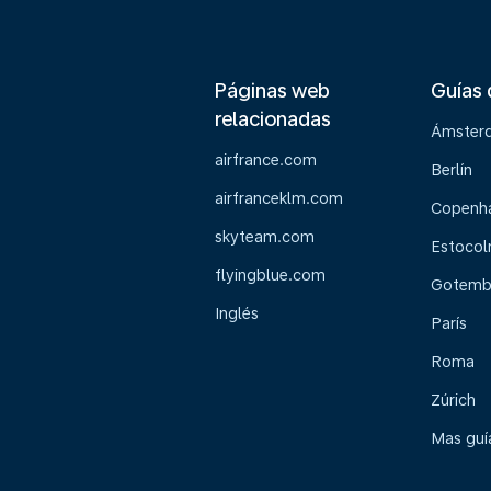
Páginas web
Guías 
relacionadas
Ámster
airfrance.com
Berlín
airfranceklm.com
Copenh
skyteam.com
Estoco
flyingblue.com
Gotemb
Inglés
París
Roma
Zúrich
Mas guía