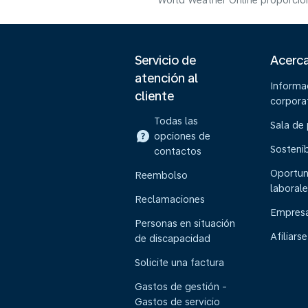
World Weather Online proporcion
Servicio de
Acerc
atención al
Informa
cliente
corpora
Todas las
Sala de
opciones de
Sostenib
contactos
Oportun
Reembolso
laborale
Reclamaciones
Empresa
Personas en situación
Afiliarse
de discapacidad
Solicite una factura
Gastos de gestión -
Gastos de servicio