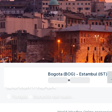
Turquía
Bogota (BOG) - Estambul (IST)
Estambul
Turquía
Duración del vuelo