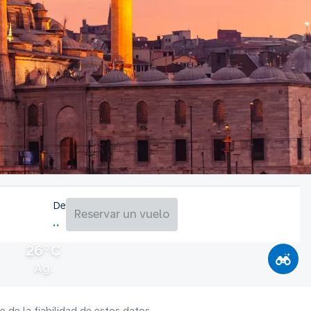
De
Reservar un vuelo
26°C
Ag.