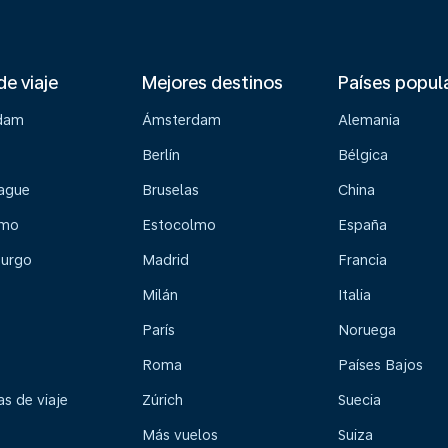
de viaje
Mejores destinos
Países popul
dam
Ámsterdam
Alemania
Berlín
Bélgica
ague
Bruselas
China
lmo
Estocolmo
España
urgo
Madrid
Francia
Milán
Italia
París
Noruega
Roma
Países Bajos
s de viaje
Zúrich
Suecia
Más vuelos
Suiza