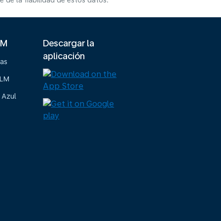
de la fiabilidad de estos datos.
LM
Descargar la
aplicación
ias
KLM
 Azul