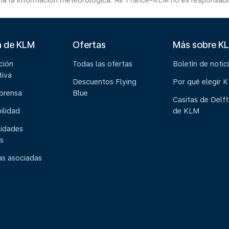
a la información meteorológica. Air France-KLM no es responsable 
a de KLM
Ofertas
Más sobre K
ción
Todas las ofertas
Boletín de notic
tiva
Descuentos Flying
Por qué elegir 
 prensa
Blue
Casitas de Delft
ilidad
de KLM
idades
s
s asociadas