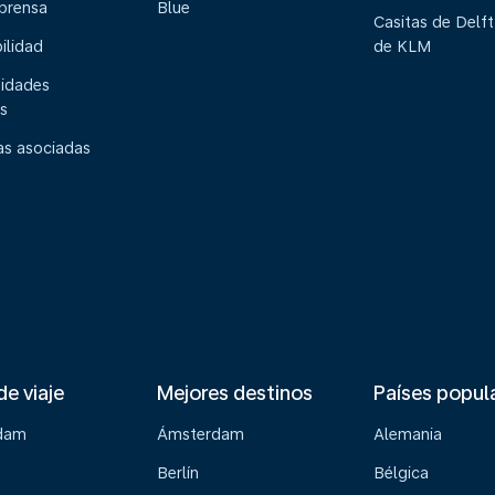
 prensa
Blue
Casitas de Delft
ilidad
de KLM
idades
s
s asociadas
de viaje
Mejores destinos
Países popul
dam
Ámsterdam
Alemania
Berlín
Bélgica