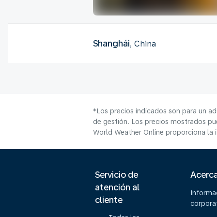
Shanghái
, China
*Los precios indicados son para un ad
de gestión. Los precios mostrados pue
World Weather Online proporciona la 
Servicio de
Acerc
atención al
Informa
cliente
corpora