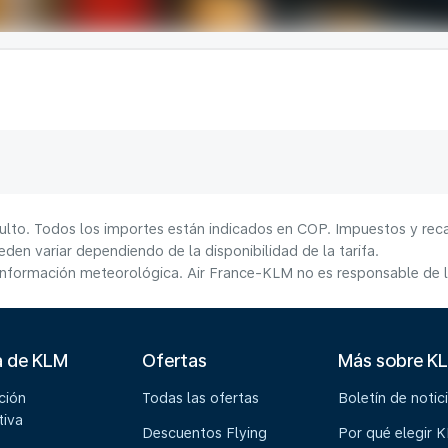
ulto. Todos los importes están indicados en COP. Impuestos y reca
den variar dependiendo de la disponibilidad de la tarifa.
información meteorológica. Air France-KLM no es responsable de la
a de KLM
Ofertas
Más sobre K
ción
Todas las ofertas
Boletín de notic
tiva
Descuentos Flying
Por qué elegir 