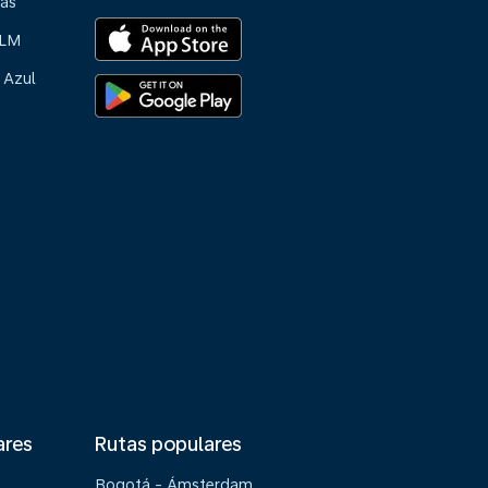
ias
KLM
 Azul
ares
Rutas populares
Bogotá - Ámsterdam