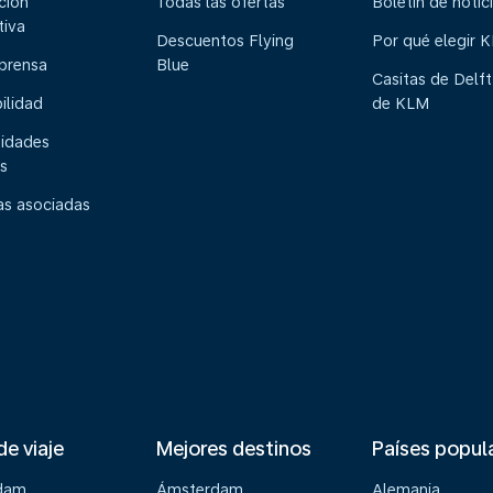
ción
Todas las ofertas
Boletín de notic
tiva
Descuentos Flying
Por qué elegir 
 prensa
Blue
Casitas de Delft
ilidad
de KLM
idades
s
s asociadas
de viaje
Mejores destinos
Países popul
dam
Ámsterdam
Alemania