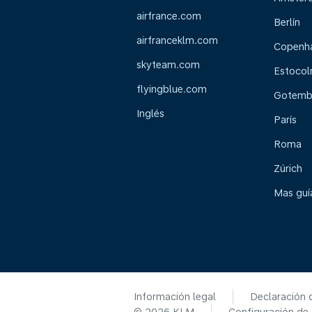
airfrance.com
Berlín
airfranceklm.com
Copenh
skyteam.com
Estoco
flyingblue.com
Gotemb
Inglés
París
Roma
Zúrich
Mas guía
Información legal
Declaración 