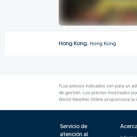
Hong Kong
, Hong Kong
*Los precios indicados son para un ad
de gestión. Los precios mostrados pue
World Weather Online proporciona la 
Servicio de
Acerc
atención al