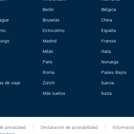
Berlín
Bélgica
ague
Bruselas
China
lmo
Estocolmo
España
urgo
Madrid
Francia
Milán
Italia
París
Noruega
Roma
Países Bajos
s de viaje
Zúrich
Suecia
Más vuelos
Suiza
de privacidad
Declaración de accesibilidad
Informaci