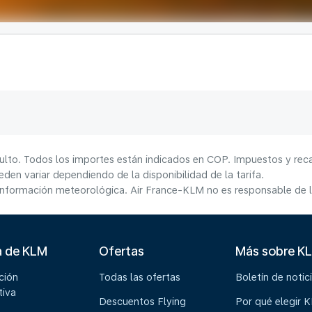
ulto. Todos los importes están indicados en COP. Impuestos y reca
den variar dependiendo de la disponibilidad de la tarifa.
información meteorológica. Air France-KLM no es responsable de la
a de KLM
Ofertas
Más sobre K
ción
Todas las ofertas
Boletín de notic
tiva
Descuentos Flying
Por qué elegir 