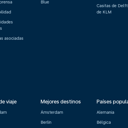
 prensa
Blue
Casitas de Delft
ilidad
de KLM
idades
s
s asociadas
de viaje
Mejores destinos
Países popul
dam
Ámsterdam
Alemania
Berlín
Bélgica