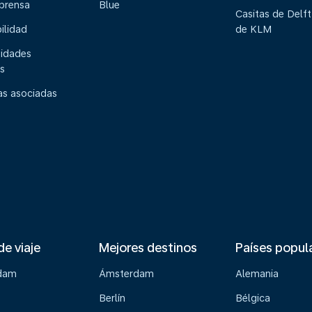
 prensa
Blue
Casitas de Delft
ilidad
de KLM
idades
s
s asociadas
de viaje
Mejores destinos
Países popul
dam
Ámsterdam
Alemania
Berlín
Bélgica