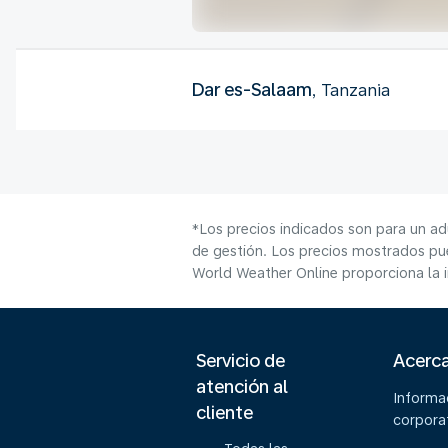
Dar es-Salaam
, Tanzania
*Los precios indicados son para un ad
de gestión. Los precios mostrados pue
World Weather Online proporciona la 
Servicio de
Acerc
atención al
Informa
cliente
corpora