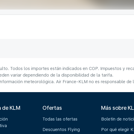
ulto. Todos los importes están indicados en COP. Impuestos y reca
den variar dependiendo de la disponibilidad de la tarifa.
información meteorológica. Air France-KLM no es responsable de la
a de KLM
Ofertas
Más sobre K
ción
Todas las ofertas
Boletín de notic
tiva
Descuentos Flying
Por qué elegir 