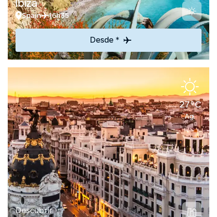
Ibiza
Spain
16h35
Desde *
27°C
Ag.
Descubrir