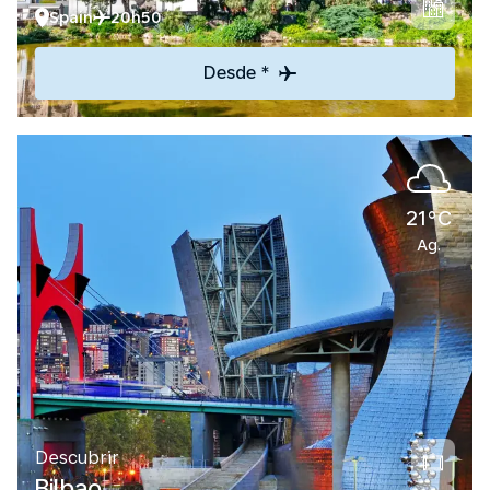
Spain
20h50
Desde *
21°C
Ag.
Descubrir
Bilbao