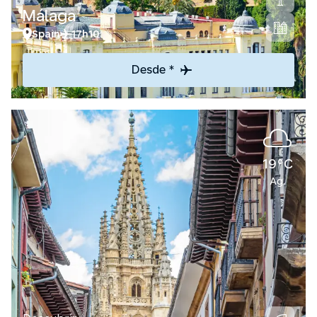
Málaga
Spain
17h10
Desde *
19°C
Ag.