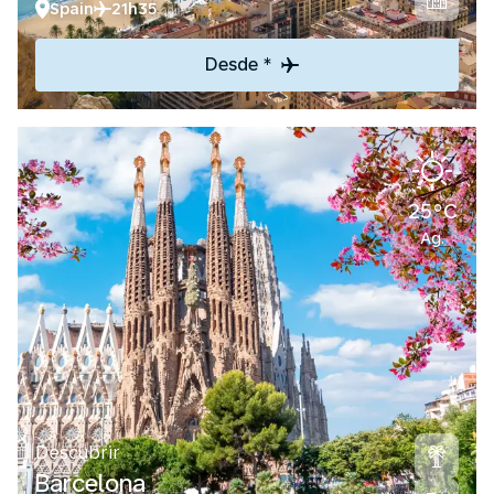
Spain
21h35
Desde *
25°C
Ag.
Descubrir
Barcelona