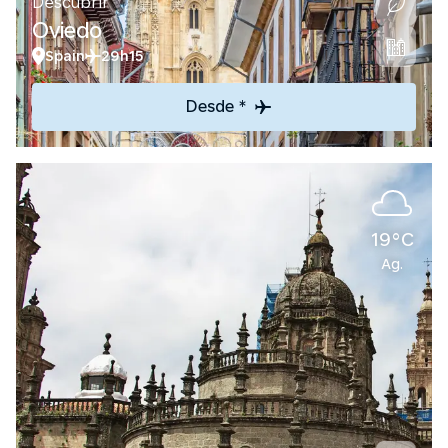
Descubrir
Oviedo
Spain
29h15
Desde *
19°C
Ag.