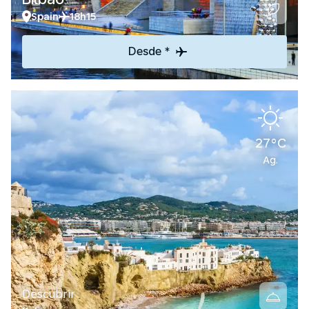
Spain
18h15
Desde *
27°C
Ag.
Descubrir