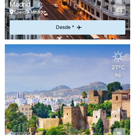
Madrid
Spain
18h55
Desde *
27°C
Ag.
Descubrir