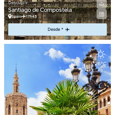
Descubrir
Santiago de Compostela
Spain
17h45
Desde *
26°C
Ag.