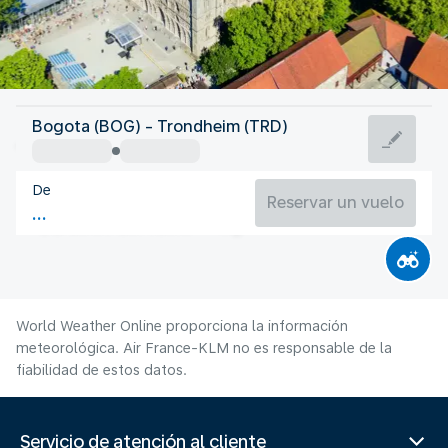
Noruega
Bogota (BOG) - Trondheim (TRD)
Trondheim
De
14°C
Noruega
Reservar un vuelo
Duración del vuelo
Ag.
World Weather Online proporciona la información
meteorológica. Air France-KLM no es responsable de la
fiabilidad de estos datos.
Servicio de atención al cliente