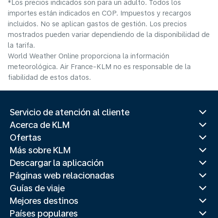
*Los precios indicados son para un adulto. Todos los
importes están indicados en COP. Impuestos y recargos
incluidos. No se aplican gastos de gestión. Los precios
mostrados pueden variar dependiendo de la disponibilidad de
la tarifa.
World Weather Online proporciona la información
meteorológica. Air France-KLM no es responsable de la
fiabilidad de estos datos.
Servicio de atención al cliente
Acerca de KLM
Ofertas
Más sobre KLM
Descargar la aplicación
Páginas web relacionadas
Guías de viaje
Mejores destinos
Países populares