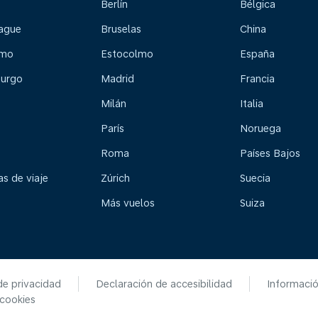
Berlín
Bélgica
ague
Bruselas
China
lmo
Estocolmo
España
urgo
Madrid
Francia
Milán
Italia
París
Noruega
Roma
Países Bajos
s de viaje
Zúrich
Suecia
Más vuelos
Suiza
de privacidad
Declaración de accesibilidad
Informaci
 cookies