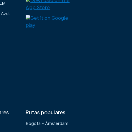
KLM
 Azul
ares
Rutas populares
Bogotá - Ámsterdam