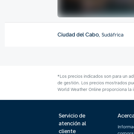
Ciudad del Cabo
, Sudáfrica
*Los precios indicados son para un ad
de gestión. Los precios mostrados pue
World Weather Online proporciona la 
Servicio de
Acerc
atención al
Informa
cliente
corpora