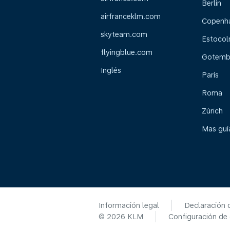
Berlín
airfranceklm.com
Copenh
skyteam.com
Estoco
flyingblue.com
Gotemb
Inglés
París
Roma
Zúrich
Mas guía
Información legal
Declaración 
© 2026 KLM
Configuración de