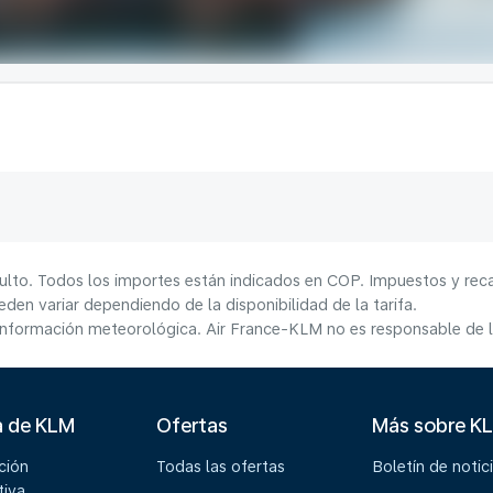
ulto. Todos los importes están indicados en COP. Impuestos y reca
den variar dependiendo de la disponibilidad de la tarifa.
información meteorológica. Air France-KLM no es responsable de la
a de KLM
Ofertas
Más sobre K
ción
Todas las ofertas
Boletín de notic
tiva