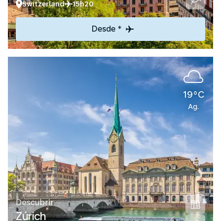
Switzerland
15h20
Desde *
19°C
Ag.
Descubrir
Zúrich