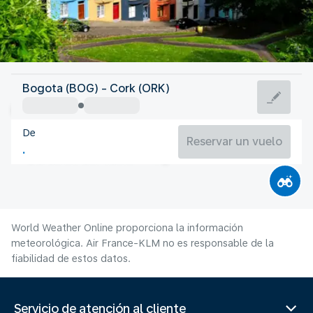
Irlanda
Bogota (BOG) - Cork (ORK)
Cork
De
15°C
Irlanda
Reservar un vuelo
Duración del vuelo
Ag.
World Weather Online proporciona la información
meteorológica. Air France-KLM no es responsable de la
fiabilidad de estos datos.
Servicio de atención al cliente