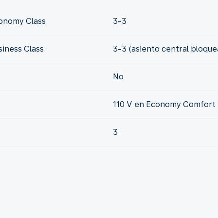
conomy Class
3-3
siness Class
3-3 (asiento central bloqu
No
110 V en Economy Comfort y
3