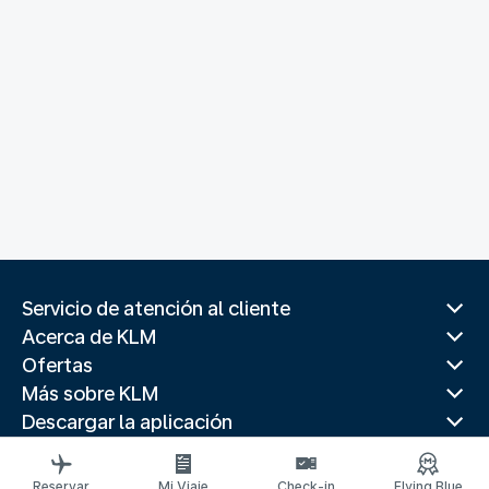
Servicio de atención al cliente
Acerca de KLM
Ofertas
Más sobre KLM
Descargar la aplicación
Páginas web relacionadas
Guías de viaje
Reservar
Mi Viaje
Check-in
Flying Blue