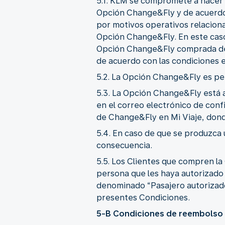
5.1. KLM se compromete a hacer t
Opción Change&Fly y de acuerdo 
por motivos operativos relacionad
Opción Change&Fly. En este caso
Opción Change&Fly comprada de 
de acuerdo con las condiciones e
5.2. La Opción Change&Fly es per
5.3. La Opción Change&Fly está a
en el correo electrónico de conf
de Change&Fly en Mi Viaje, dond
5.4. En caso de que se produzca 
consecuencia.
5.5. Los Clientes que compren l
persona que les haya autorizado
denominado “Pasajero autorizador
presentes Condiciones.
5-B Condiciones de reembolso