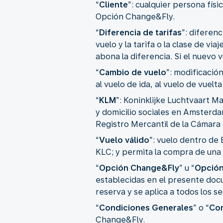
“
Cliente
”: cualquier persona fís
Opción Change&Fly.
“
Diferencia de tarifas
”: diferen
vuelo y la tarifa o la clase de vi
abona la diferencia. Si el nuevo 
“
Cambio de vuelo
”: modificación
al vuelo de ida, al vuelo de vuel
“
KLM
”: Koninklijke Luchtvaart Ma
y domicilio sociales en Amsterd
Registro Mercantil de la Cámara
“
Vuelo válido
”: vuelo dentro de
KLC; y permita la compra de un
“
Opción Change&Fly
” u “
Opció
establecidas en el presente doc
reserva y se aplica a todos los s
“
Condiciones Generales
” o “
Con
Change&Fly.