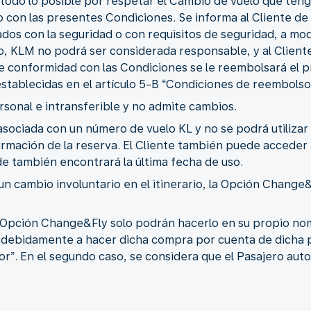
odo lo posible por respetar el Cambio de vuelo que tenga
con las presentes Condiciones. Se informa al Cliente de
os con la seguridad o con requisitos de seguridad, a modif
, KLM no podrá ser considerada responsable, y al Cliente
conformidad con las Condiciones se le reembolsará el p
stablecidas en el artículo 5-B “Condiciones de reembolso
sonal e intransferible y no admite cambios.
sociada con un número de vuelo KL y no se podrá utilizar
irmación de la reserva. El Cliente también puede acceder 
e también encontrará la última fecha de uso.
un cambio involuntario en el itinerario, la Opción Change&
a Opción Change&Fly solo podrán hacerlo en su propio n
 debidamente a hacer dicha compra por cuenta de dicha 
”. En el segundo caso, se considera que el Pasajero auto