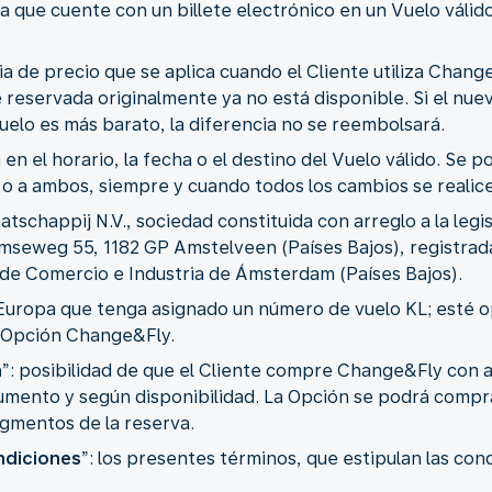
ica que cuente con un billete electrónico en un Vuelo vál
cia de precio que se aplica cuando el Cliente utiliza Chan
aje reservada originalmente ya no está disponible. Si el nue
vuelo es más barato, la diferencia no se reembolsará.
 en el horario, la fecha o el destino del Vuelo válido. Se 
ta o a ambos, siempre y cuando todos los cambios se realice
atschappij N.V., sociedad constituida con arreglo a la legi
amseweg 55, 1182 GP Amstelveen (Países Bajos), registra
 de Comercio e Industria de Ámsterdam (Países Bajos).
 Europa que tenga asignado un número de vuelo KL; esté 
a Opción Change&Fly.
n
”: posibilidad de que el Cliente compre Change&Fly con a
umento y según disponibilidad. La Opción se podrá compra
egmentos de la reserva.
diciones
”: los presentes términos, que estipulan las con