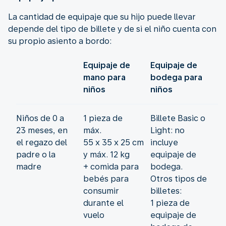
La cantidad de equipaje que su hijo puede llevar
depende del tipo de billete y de si el niño cuenta con
su propio asiento a bordo:
Equipaje de
Equipaje de
mano para
bodega para
niños
niños
Niños de 0 a
1 pieza de
Billete Basic o
23 meses, en
máx.
Light: no
el regazo del
55 x 35 x 25 cm
incluye
padre o la
y máx. 12 kg
equipaje de
madre
+ comida para
bodega.
bebés para
Otros tipos de
consumir
billetes:
durante el
1 pieza de
vuelo
equipaje de