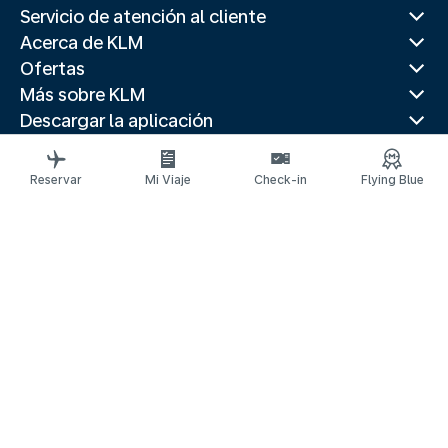
Servicio de atención al cliente
Acerca de KLM
Ofertas
Más sobre KLM
Descargar la aplicación
Páginas web relacionadas
Guías de viaje
Reservar
Mi Viaje
Check-in
Flying Blue
Mejores destinos
Países populares
Rutas populares
Información legal
Declaración de privacidad
Declaración de accesibilidad
Información de Contacto
© 2026 KLM
Configuración de cookies