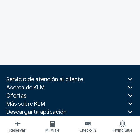
Servicio de atención al cliente
Acerca de KLM
Ofertas
Más sobre KLM
Descargar la aplicación
Páginas web relacionadas
Guías de viaje
Reservar
Mi Viaje
Check-in
Flying Blue
Mejores destinos