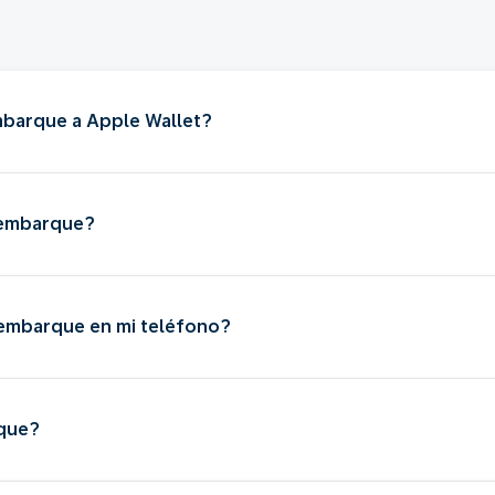
mbarque a Apple Wallet?
e embarque?
 embarque en mi teléfono?
rque?