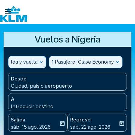

Vuelos a Nigeria
Ida y vuelta
expand_more
1 Pasajero, Clase Economy
expand_more
Desde
Ciudad, país o aeropuerto
A
Introducir destino
Salida
Regreso
today
today
fc-booking-departure-date-aria-label
fc-booking-return-date-ari
sáb. 15 ago. 2026
sáb. 22 ago. 2026