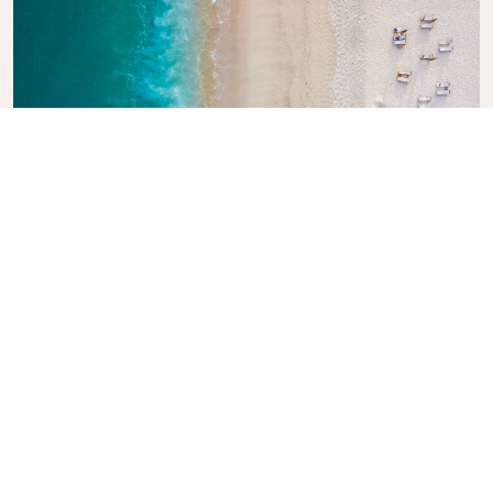
Explore la guía de viajes de KLM
¿Está planeando su próxima aventura? La Guía de
Viajes KLM está aquí para inspirar e informar, con
consejos y recomendaciones de expertos para
destinos de todo el mundo. Descubra las
atracciones que no debe perderse, los restaurantes
locales y las joyas ocultas, para que pueda crear
fácilmente experiencias de viaje inolvidables. Deje