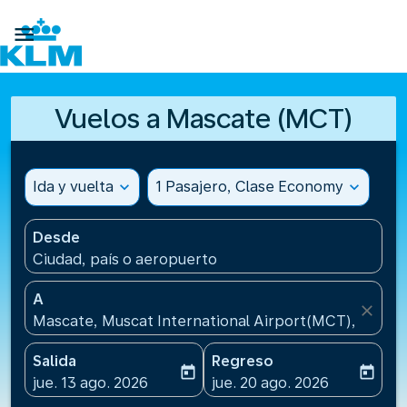

Vuelos a Mascate (MCT)
Ida y vuelta
expand_more
1 Pasajero, Clase Economy
expand_more
Desde
Ciudad, país o aeropuerto
A
close
Mascate, Muscat International Airport(MCT), Omán
Salida
Regreso
today
today
fc-booking-departure-date-aria-label
fc-booking-return-date-ari
jue. 13 ago. 2026
jue. 20 ago. 2026