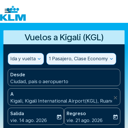

Vuelos a Kigali (KGL)
Ida y vuelta
expand_more
1 Pasajero, Clase Economy
expand_more
Desde
Ciudad, país o aeropuerto
A
close
Kigali, Kigali International Airport(KGL), Ruanda
Salida
Regreso
today
today
fc-booking-departure-date-aria-label
fc-booking-return-date-ari
vie. 14 ago. 2026
vie. 21 ago. 2026