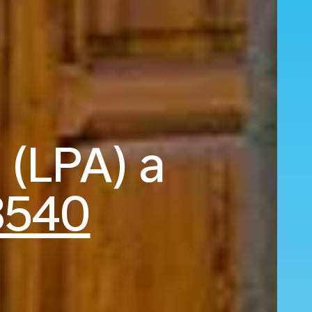
 (LPA) a
8540