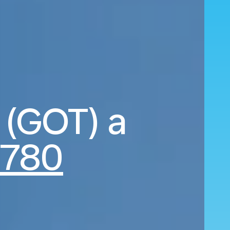
 (GOT) a
780