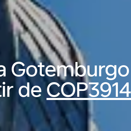
a Gotemburgo
tir de
COP3914