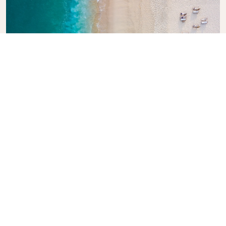
Explore la guía de viajes de KLM
¿Está planeando su próxima aventura? La Guía de
Viajes KLM está aquí para inspirar e informar, con
consejos y recomendaciones de expertos para
destinos de todo el mundo. Descubra las
atracciones que no debe perderse, los restaurantes
locales y las joyas ocultas, para que pueda crear
fácilmente experiencias de viaje inolvidables. Deje