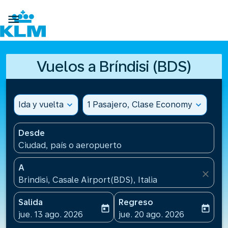

Vuelos a Bríndisi (BDS)
Ida y vuelta
expand_more
1 Pasajero, Clase Economy
expand_more
Desde
Ciudad, país o aeropuerto
A
close
Brindisi, Casale Airport(BDS), Italia
Salida
Regreso
today
today
fc-booking-departure-date-aria-label
fc-booking-return-date-ari
jue. 13 ago. 2026
jue. 20 ago. 2026