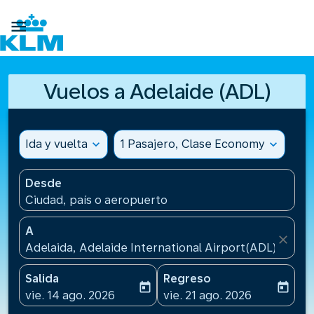

Vuelos a Adelaide (ADL)
Ida y vuelta
expand_more
1 Pasajero, Clase Economy
expand_more
Desde
Ciudad, país o aeropuerto
A
close
Adelaida, Adelaide International Airport(ADL), Austr
Salida
Regreso
today
today
fc-booking-departure-date-aria-label
fc-booking-return-date-ari
vie. 14 ago. 2026
vie. 21 ago. 2026