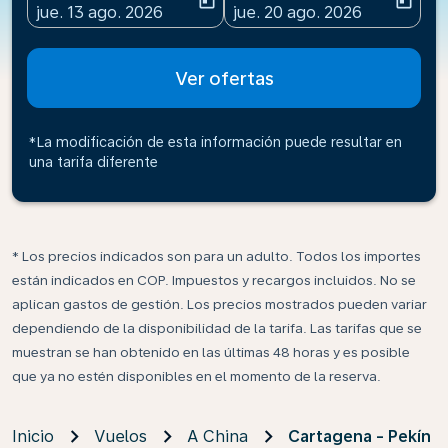
today
today
fc-booking-departure-date-aria-label
fc-booking-return-date-ari
jue. 13 ago. 2026
jue. 20 ago. 2026
Ver ofertas
*La modificación de esta información puede resultar en
una tarifa diferente
* Los precios indicados son para un adulto. Todos los importes
están indicados en COP. Impuestos y recargos incluidos. No se
aplican gastos de gestión. Los precios mostrados pueden variar
dependiendo de la disponibilidad de la tarifa. Las tarifas que se
muestran se han obtenido en las últimas 48 horas y es posible
que ya no estén disponibles en el momento de la reserva.
Inicio
Vuelos
A China
Cartagena - Pekín