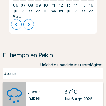
06
07
08
09
10
11
12
13
14
15
16
17
ju
vi
sá
do
lu
ma
mi
ju
vi
sá
do
lu
AGO.
chevron_left
chevron_right
El tiempo en Pekín
Unidad de medida meteorológica
:
Weather unit option Celsius Selected
Celsius
keyboard_arrow_down
37°C
jueves
nubes
Jue 6 Ago 2026