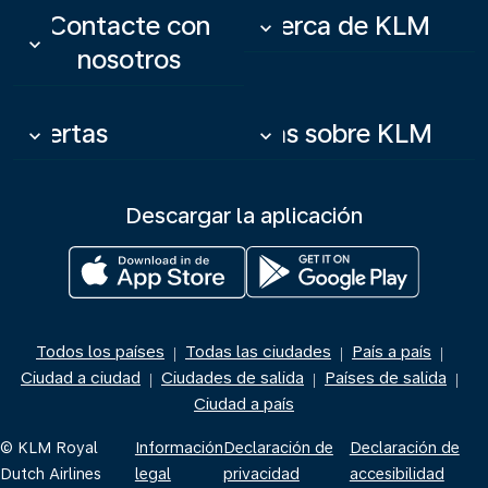
Contacte con
Acerca de KLM
keyboard_arrow_down
keyboard_arrow_down
nosotros
Ofertas
Más sobre KLM
keyboard_arrow_down
keyboard_arrow_down
Descargar la aplicación
Todos los países
Todas las ciudades
País a país
|
|
|
Ciudad a ciudad
Ciudades de salida
Países de salida
|
|
|
Ciudad a país
© KLM Royal
Información
Declaración de
Declaración de
Dutch Airlines
legal
privacidad
accesibilidad