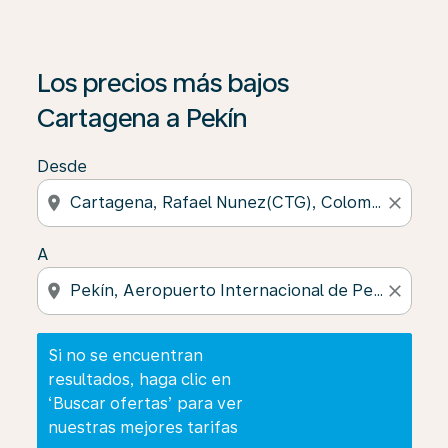
Si no se encuentran resultados, haga clic en ‘Buscar of
Los precios más bajos
Cartagena a Pekín
Desde
location_on
close
A
location_on
close
Si no se encuentran
resultados, haga clic en
‘Buscar ofertas’ para ver
nuestras mejores tarifas