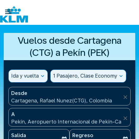

Vuelos desde Cartagena
(CTG) a Pekín (PEK)
Ida y vuelta
expand_more
1 Pasajero, Clase Economy
expand_more
Desde
close
Cartagena, Rafael Nunez(CTG), Colombia
A
close
Pekín, Aeropuerto Internacional de Pekín-Capital(P
Salida
Regreso