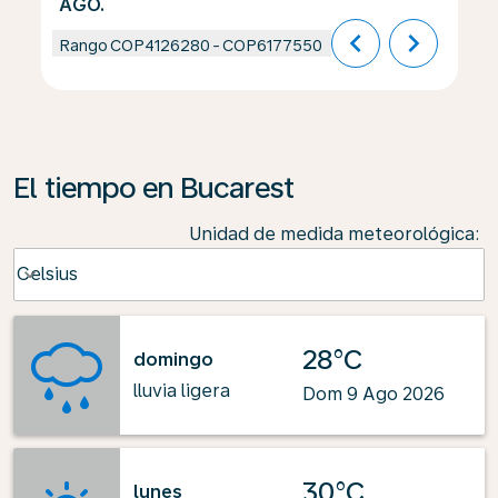
AGO.
chevron_left
chevron_right
Rango
COP4126280
-
COP6177550
El tiempo en Bucarest
Unidad de medida meteorológica
:
Weather unit option Celsius Selected
Celsius
keyboard_arrow_down
28°C
domingo
lluvia ligera
Dom 9 Ago 2026
30°C
lunes