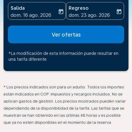
Salida
Regreso
today
today
fc-booking-departure-date-aria-label
fc-booking-return-date-ari
dom. 16 ago. 2026
dom. 23 ago. 2026
Ver ofertas
*La modificación de esta información puede resultar en
una tarifa diferente
* Los precios indicados son para un adulto. Todos los importes
están indicados en COP. Impuestos y recargos incluidos. No se
aplican gastos de gestión. Los precios mostrados pueden variar
dependiendo de la disponibilidad de la tarifa. Las tarifas que se
muestran se han obtenido en las últimas 48 horas y es posible
que ya no estén disponibles en el momento de la reserva.