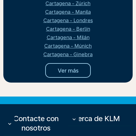
Cartagena - Zúrich
Cartagena - Manila
Cartagena - Londres
Cartagena - Berlín
Cartagena - Milán
Cartagena - Múnich
Cartagena - Ginebra
Ver más
Contacte con
Acerca de KLM
keyboard_arrow_down
keyboard_arrow_down
nosotros