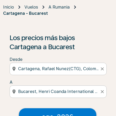
Inicio
Vuelos
A Rumania
Cartagena - Bucarest
Los precios más bajos
Cartagena a Bucarest
Desde
location_on
close
A
location_on
close