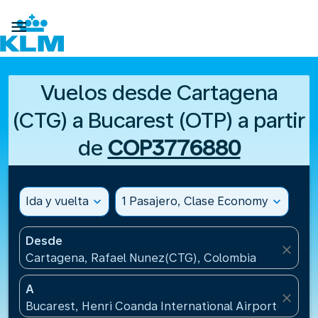

Vuelos desde Cartagena
(CTG) a Bucarest (OTP) a partir
de
COP3776880
Ida y vuelta
expand_more
1 Pasajero, Clase Economy
expand_more
Desde
close
Cartagena, Rafael Nunez(CTG), Colombia
A
close
Bucarest, Henri Coanda International Airport(OTP),