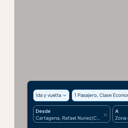
Ida y vuelta
expand_more
1 Pasajero, Clase Econ
Desde
A
close