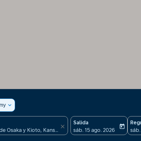
omy
expand_more
Salida
Reg
close
today
fc-booking-departure-date
fc-b
sáb. 15 ago. 2026
sáb.