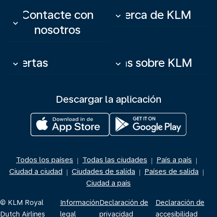
Contacte con
Acerca de KLM
keyboard_arrow_down
keyboard_arrow_down
nosotros
Ofertas
Más sobre KLM
keyboard_arrow_down
keyboard_arrow_down
Descargar la aplicación
Todos los países
Todas las ciudades
País a país
|
|
|
Ciudad a ciudad
Ciudades de salida
Países de salida
|
|
|
Ciudad a país
© KLM Royal
Información
Declaración de
Declaración de
Dutch Airlines
legal
privacidad
accesibilidad