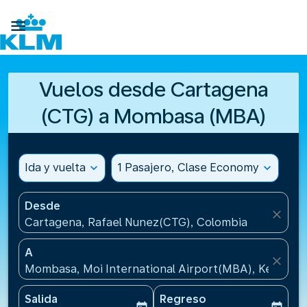

Vuelos desde Cartagena
(CTG) a Mombasa (MBA)
Ida y vuelta
expand_more
1 Pasajero, Clase Economy
expand_more
Desde
close
Cartagena, Rafael Nunez(CTG), Colombia
A
close
Mombasa, Moi International Airport(MBA), Kenia
Salida
Regreso