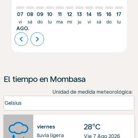
07
08
09
10
11
12
13
14
15
16
17
18
vi
sá
do
lu
ma
mi
ju
vi
sá
do
lu
ma
AGO.
chevron_left
chevron_right
El tiempo en Mombasa
Unidad de medida meteorológica
:
Weather unit option Celsius Selected
Celsius
keyboard_arrow_down
28°C
viernes
lluvia ligera
Vie 7 Ago 2026