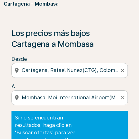
Cartagena - Mombasa
Si no se encuentran resultados, haga clic en ‘Buscar of
Los precios más bajos
Cartagena a Mombasa
Desde
location_on
close
A
location_on
close
Si no se encuentran
resultados, haga clic en
‘Buscar ofertas’ para ver