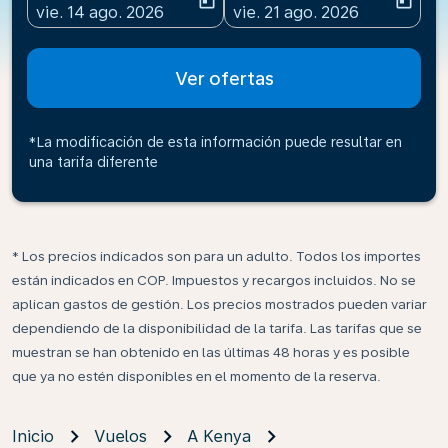
today
today
fc-booking-departure-date-aria-label
fc-booking-return-date-ari
vie. 14 ago. 2026
vie. 21 ago. 2026
Ver ofertas
*La modificación de esta información puede resultar en
una tarifa diferente
* Los precios indicados son para un adulto. Todos los importes
están indicados en COP. Impuestos y recargos incluidos. No se
aplican gastos de gestión. Los precios mostrados pueden variar
dependiendo de la disponibilidad de la tarifa. Las tarifas que se
muestran se han obtenido en las últimas 48 horas y es posible
que ya no estén disponibles en el momento de la reserva.
Inicio
Vuelos
A Kenya