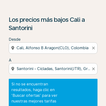
Si no se encuentran resultados, haga clic en ‘Buscar of
Los precios más bajos Cali a
Santorini
Desde
location_on
close
A
location_on
close
Si no se encuentran
resultados, haga clic en
‘Buscar ofertas’ para ver
nuestras mejores tarifas