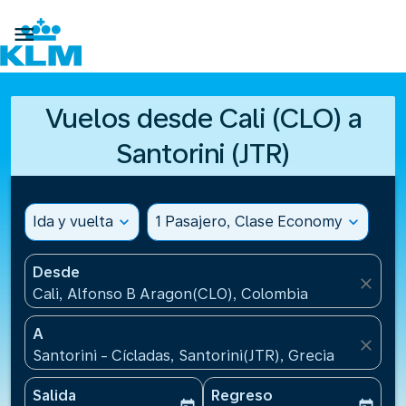

Vuelos desde Cali (CLO) a
Santorini (JTR)
Ida y vuelta
expand_more
1 Pasajero, Clase Economy
expand_more
Desde
close
Cali, Alfonso B Aragon(CLO), Colombia
A
close
Santorini - Cícladas, Santorini(JTR), Grecia
Salida
Regreso