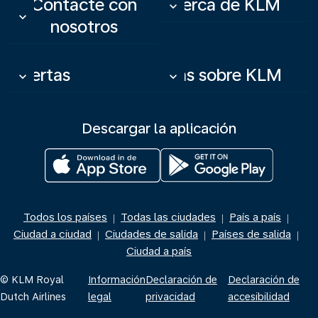
Contacte con
Acerca de KLM
keyboard_arrow_down
keyboard_arrow_down
nosotros
Ofertas
Más sobre KLM
keyboard_arrow_down
keyboard_arrow_down
Descargar la aplicación
Todos los países
Todas las ciudades
País a país
|
|
|
Ciudad a ciudad
Ciudades de salida
Países de salida
|
|
|
Ciudad a país
© KLM Royal
Información
Declaración de
Declaración de
Dutch Airlines
legal
privacidad
accesibilidad