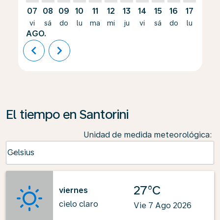
07
08
09
10
11
12
13
14
15
16
17
18
vi
sá
do
lu
ma
mi
ju
vi
sá
do
lu
ma
AGO.
chevron_left
chevron_right
El tiempo en Santorini
Unidad de medida meteorológica
:
Weather unit option Celsius Selected
Celsius
keyboard_arrow_down
27°C
viernes
cielo claro
Vie 7 Ago 2026