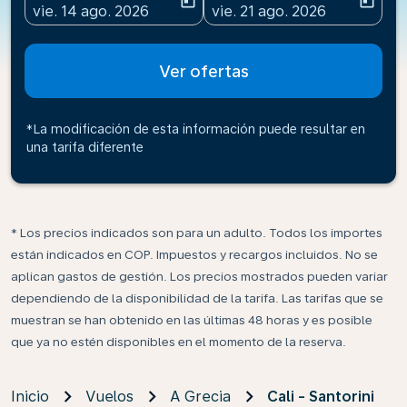
today
today
fc-booking-departure-date-aria-label
fc-booking-return-date-ari
vie. 14 ago. 2026
vie. 21 ago. 2026
Ver ofertas
*La modificación de esta información puede resultar en
una tarifa diferente
* Los precios indicados son para un adulto. Todos los importes
están indicados en COP. Impuestos y recargos incluidos. No se
aplican gastos de gestión. Los precios mostrados pueden variar
dependiendo de la disponibilidad de la tarifa. Las tarifas que se
muestran se han obtenido en las últimas 48 horas y es posible
que ya no estén disponibles en el momento de la reserva.
Inicio
Vuelos
A Grecia
Cali - Santorini