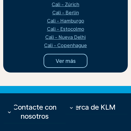
Cali - Zúrich
Cali - Berlín
Cali - Hamburgo
Cali - Estocolmo
Cali - Nueva Delhi
Cali - Copenhague
Ver más
Contacte con
Acerca de KLM
keyboard_arrow_down
keyboard_arrow_down
nosotros