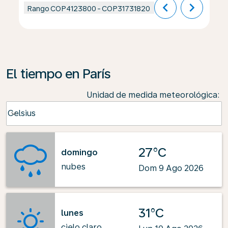
chevron_left
chevron_right
Rango
COP4123800
-
COP31731820
El tiempo en París
Unidad de medida meteorológica
:
Weather unit option Celsius Selected
Celsius
keyboard_arrow_down
27°C
domingo
nubes
Dom 9 Ago 2026
31°C
lunes
cielo claro