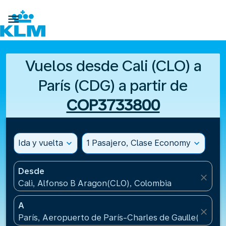

Vuelos desde Cali (CLO) a
París (CDG) a partir de
COP3733800
Ida y vuelta
expand_more
1 Pasajero, Clase Economy
expand_more
Desde
close
Cali, Alfonso B Aragon(CLO), Colombia
A
close
París, Aeropuerto de París-Charles de Gaulle(CDG), 