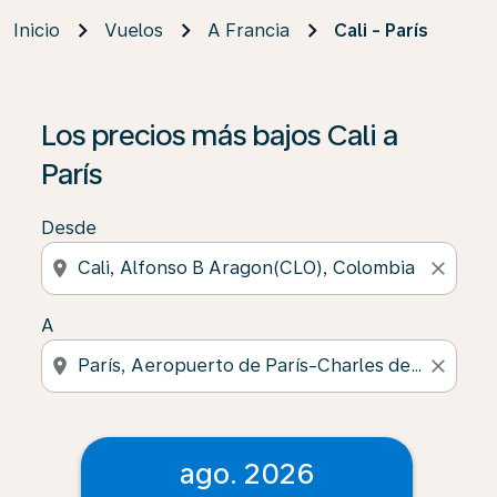
Inicio
Vuelos
A Francia
Cali - París
Los precios más bajos Cali a
París
Desde
location_on
close
A
location_on
close
ago. 2026