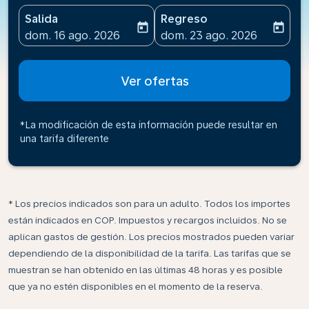
Salida
Regreso
today
today
fc-booking-departure-date-aria-label
fc-booking-return-date-ari
dom. 16 ago. 2026
dom. 23 ago. 2026
Ver ofertas
*La modificación de esta información puede resultar en
una tarifa diferente
* Los precios indicados son para un adulto. Todos los importes
están indicados en COP. Impuestos y recargos incluidos. No se
aplican gastos de gestión. Los precios mostrados pueden variar
dependiendo de la disponibilidad de la tarifa. Las tarifas que se
muestran se han obtenido en las últimas 48 horas y es posible
que ya no estén disponibles en el momento de la reserva.