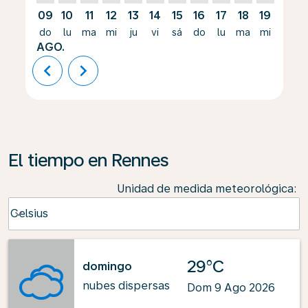
09
10
11
12
13
14
15
16
17
18
19
20
do
lu
ma
mi
ju
vi
sá
do
lu
ma
mi
ju
AGO.
chevron_left
chevron_right
El tiempo en Rennes
Unidad de medida meteorológica
:
Weather unit option Celsius Selected
Celsius
keyboard_arrow_down
29°C
domingo
nubes dispersas
Dom 9 Ago 2026