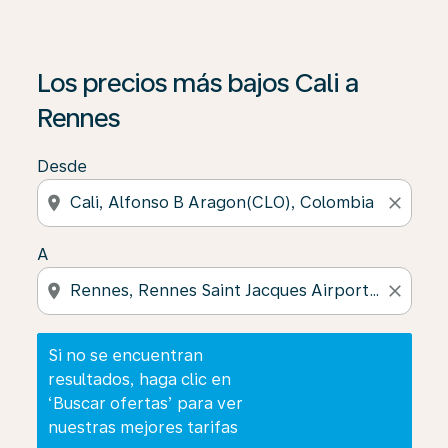
Si no se encuentran resultados, haga clic en ‘Buscar of
Los precios más bajos Cali a
Rennes
Desde
location_on
close
A
location_on
close
Si no se encuentran
resultados, haga clic en
‘Buscar ofertas’ para ver
nuestras mejores tarifas