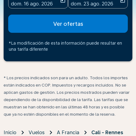
today
today
fc-booking-departure-date-aria-label
fc-booking-return-date-ari
dom. 16 ago. 2026
dom. 23 ago. 2026
Ver ofertas
*La modificación de esta información puede resultar en
una tarifa diferente
* Los precios indicados son para un adulto. Todos los importes
están indicados en COP. Impuestos y recargos incluidos. No se
aplican gastos de gestión. Los precios mostrados pueden variar
dependiendo de la disponibilidad de la tarifa. Las tarifas que se
muestran se han obtenido en las últimas 48 horas y es posible
que ya no estén disponibles en el momento de la reserva.
Inicio
Vuelos
A Francia
Cali - Rennes