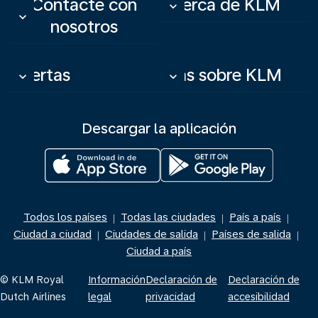
Contacte con
Acerca de KLM
keyboard_arrow_down
keyboard_arrow_down
nosotros
Ofertas
Más sobre KLM
keyboard_arrow_down
keyboard_arrow_down
Descargar la aplicación
Todos los países
Todas las ciudades
País a país
|
|
|
Ciudad a ciudad
Ciudades de salida
Países de salida
|
|
|
Ciudad a país
© KLM Royal
Información
Declaración de
Declaración de
Dutch Airlines
legal
privacidad
accesibilidad