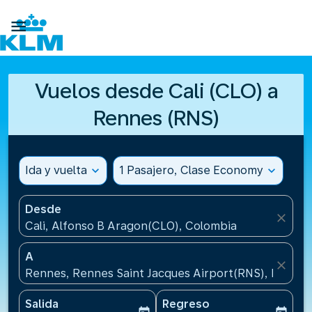

Vuelos desde Cali (CLO) a
Rennes (RNS)
Ida y vuelta
expand_more
1 Pasajero, Clase Economy
expand_more
Desde
close
Cali, Alfonso B Aragon(CLO), Colombia
A
close
Rennes, Rennes Saint Jacques Airport(RNS), Francia
Salida
Regreso