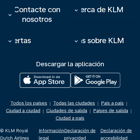
Contacte con
Acerca de KLM
keyboard_arrow_down
keyboard_arrow_down
nosotros
Ofertas
Más sobre KLM
keyboard_arrow_down
keyboard_arrow_down
Descargar la aplicación
Todos los países
Todas las ciudades
País a país
|
|
|
Ciudad a ciudad
Ciudades de salida
Países de salida
|
|
|
Ciudad a país
© KLM Royal
Información
Declaración de
Declaración de
Dutch Airlines
legal
privacidad
accesibilidad