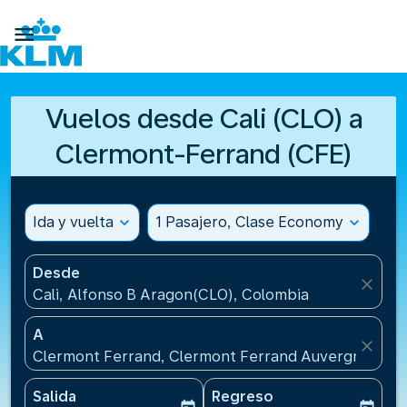

Vuelos desde Cali (CLO) a
Clermont-Ferrand (CFE)
Ida y vuelta
expand_more
1 Pasajero, Clase Economy
expand_more
Desde
close
Cali, Alfonso B Aragon(CLO), Colombia
A
close
Clermont Ferrand, Clermont Ferrand Auvergne Airpo
Salida
Regreso