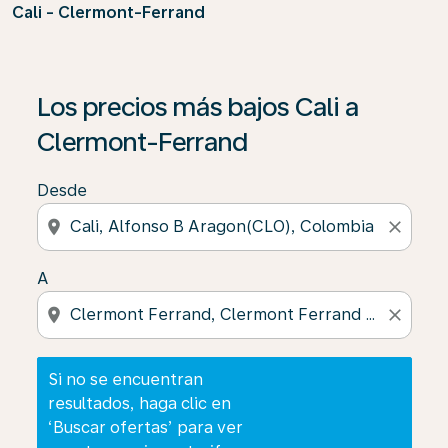
Cali - Clermont-Ferrand
Si no se encuentran resultados, haga clic en ‘Buscar of
Los precios más bajos Cali a
Clermont-Ferrand
Desde
location_on
close
A
location_on
close
Si no se encuentran
resultados, haga clic en
‘Buscar ofertas’ para ver