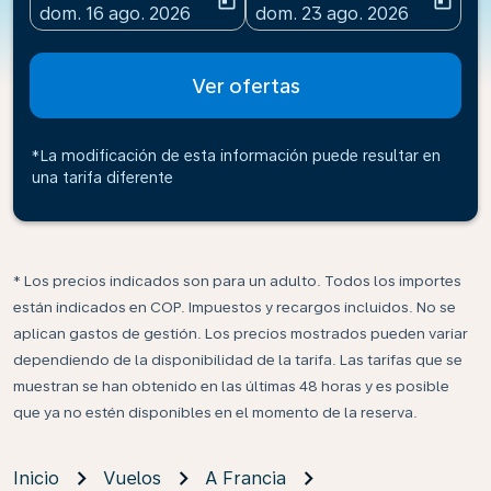
today
today
fc-booking-departure-date-aria-label
fc-booking-return-date-ari
dom. 16 ago. 2026
dom. 23 ago. 2026
Ver ofertas
*La modificación de esta información puede resultar en
una tarifa diferente
* Los precios indicados son para un adulto. Todos los importes
están indicados en COP. Impuestos y recargos incluidos. No se
aplican gastos de gestión. Los precios mostrados pueden variar
dependiendo de la disponibilidad de la tarifa. Las tarifas que se
muestran se han obtenido en las últimas 48 horas y es posible
que ya no estén disponibles en el momento de la reserva.
Inicio
Vuelos
A Francia