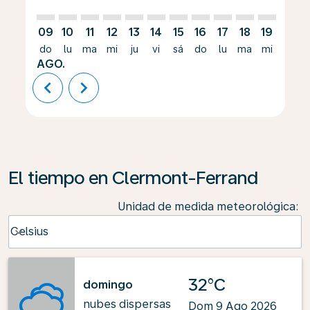
09
10
11
12
13
14
15
16
17
18
19
20
do
lu
ma
mi
ju
vi
sá
do
lu
ma
mi
ju
AGO.
chevron_left
chevron_right
El tiempo en Clermont-Ferrand
Unidad de medida meteorológica
:
Weather unit option Celsius Selected
Celsius
keyboard_arrow_down
32°C
domingo
nubes dispersas
Dom 9 Ago 2026