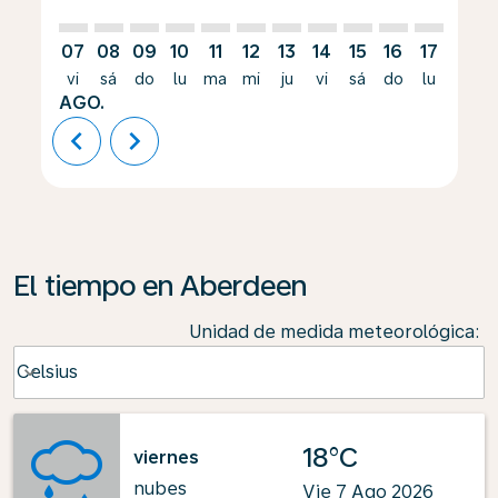
07
08
09
10
11
12
13
14
15
16
17
18
vi
sá
do
lu
ma
mi
ju
vi
sá
do
lu
ma
AGO.
chevron_left
chevron_right
El tiempo en Aberdeen
Unidad de medida meteorológica
:
Weather unit option Celsius Selected
Celsius
keyboard_arrow_down
18°C
viernes
nubes
Vie 7 Ago 2026