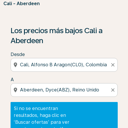
Cali - Aberdeen
Si no se encuentran resultados, haga clic en ‘Buscar of
Los precios más bajos Cali a
Aberdeen
Desde
location_on
close
A
location_on
close
Si no se encuentran
resultados, haga clic en
‘Buscar ofertas’ para ver