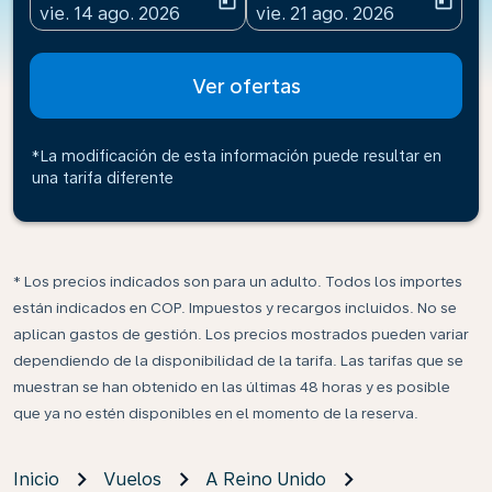
today
today
fc-booking-departure-date-aria-label
fc-booking-return-date-ari
vie. 14 ago. 2026
vie. 21 ago. 2026
Ver ofertas
*La modificación de esta información puede resultar en
una tarifa diferente
* Los precios indicados son para un adulto. Todos los importes
están indicados en COP. Impuestos y recargos incluidos. No se
aplican gastos de gestión. Los precios mostrados pueden variar
dependiendo de la disponibilidad de la tarifa. Las tarifas que se
muestran se han obtenido en las últimas 48 horas y es posible
que ya no estén disponibles en el momento de la reserva.
Inicio
Vuelos
A Reino Unido