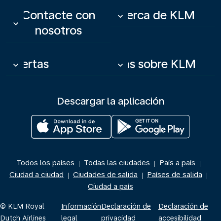
Contacte con
Acerca de KLM
keyboard_arrow_down
keyboard_arrow_down
nosotros
Ofertas
Más sobre KLM
keyboard_arrow_down
keyboard_arrow_down
Descargar la aplicación
Todos los países
Todas las ciudades
País a país
|
|
|
Ciudad a ciudad
Ciudades de salida
Países de salida
|
|
|
Ciudad a país
© KLM Royal
Información
Declaración de
Declaración de
Dutch Airlines
legal
privacidad
accesibilidad