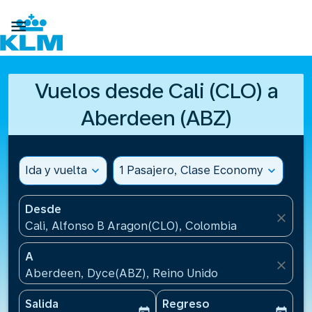

Vuelos desde Cali (CLO) a
Aberdeen (ABZ)
Ida y vuelta
expand_more
1 Pasajero, Clase Economy
expand_more
Desde
close
Cali, Alfonso B Aragon(CLO), Colombia
A
close
Aberdeen, Dyce(ABZ), Reino Unido
Salida
Regreso