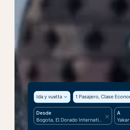
Ida y vuelta
expand_more
1 Pasajero, Clase Econ
Desde
A
close