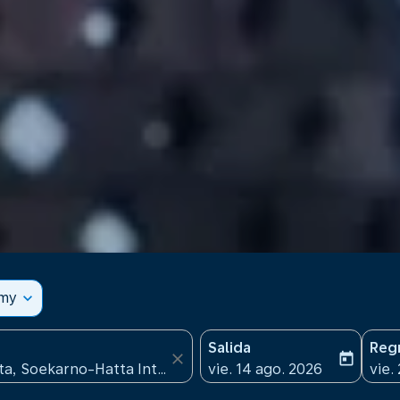
omy
expand_more
Salida
Reg
close
today
fc-booking-departure-date
fc-b
vie. 14 ago. 2026
vie.