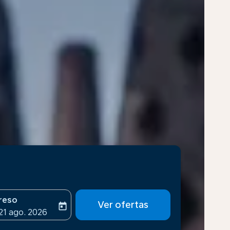
reso
Ver ofertas
today
-aria-label
ooking-return-date-aria-label
 21 ago. 2026