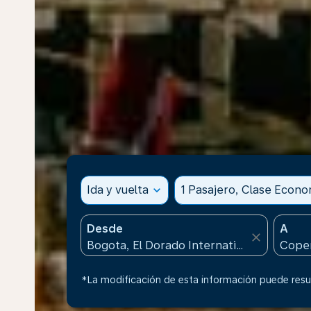
Ida y vuelta
expand_more
1 Pasajero, Clase Econ
Desde
A
close
*La modificación de esta información puede resul