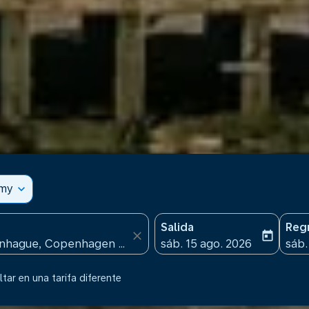
omy
expand_more
Salida
Reg
close
today
fc-booking-departure-date
fc-b
sáb. 15 ago. 2026
sáb.
tar en una tarifa diferente