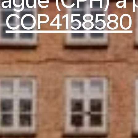
gue (CPH) a p
COP4158580