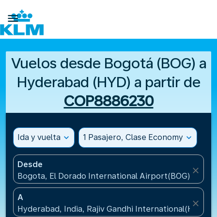

Vuelos desde Bogotá (BOG) a
Hyderabad (HYD) a partir de
COP8886230
Ida y vuelta
expand_more
1 Pasajero, Clase Economy
expand_more
Desde
close
Bogota, El Dorado International Airport(BOG), Colo
A
close
Hyderabad, India, Rajiv Gandhi International(HYD), I