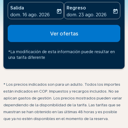
Salida
Regreso
today
today
fc-booking-departure-date-aria-label
fc-booking-return-date-ari
dom. 16 ago. 2026
dom. 23 ago. 2026
Ver ofertas
*La modificación de esta información puede resultar en
una tarifa diferente
* Los precios indicados son para un adulto. Todos los importes
están indicados en COP. Impuestos y recargos incluidos. No se
aplican gastos de gestión. Los precios mostrados pueden variar
dependiendo de la disponibilidad de la tarifa. Las tarifas que se
muestran se han obtenido en las últimas 48 horas y es posible
que ya no estén disponibles en el momento de la reserva.