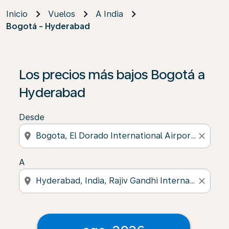
Inicio
Vuelos
A India
Bogotá - Hyderabad
Los precios más bajos Bogotá a
Hyderabad
Desde
location_on
close
A
location_on
close