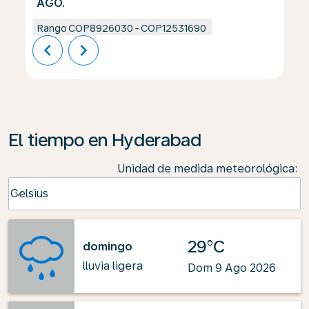
AGO.
Rango
COP8926030
-
COP12531690
chevron_left
chevron_right
El tiempo en Hyderabad
Unidad de medida meteorológica
:
Weather unit option Celsius Selected
Celsius
keyboard_arrow_down
29°C
domingo
lluvia ligera
Dom 9 Ago 2026