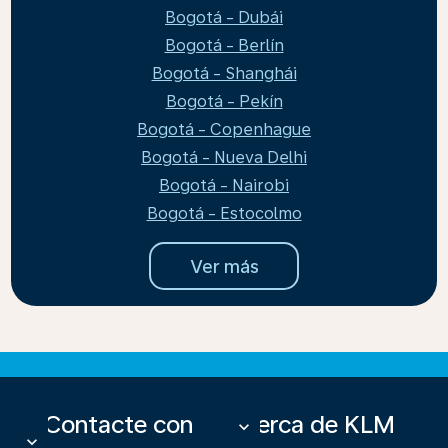
Bogotá - Dubái
Bogotá - Berlín
Bogotá - Shanghái
Bogotá - Pekín
Bogotá - Copenhague
Bogotá - Nueva Delhi
Bogotá - Nairobi
Bogotá - Estocolmo
Ver más
Contacte con
Acerca de KLM
keyboard_arrow_down
keyboard_arrow_down