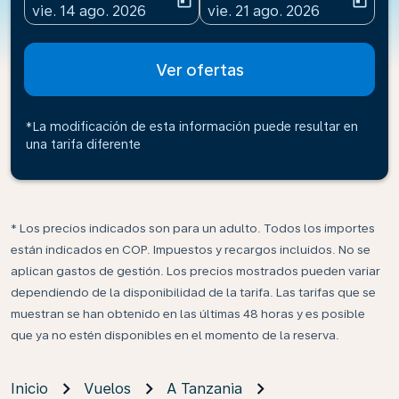
today
today
fc-booking-departure-date-aria-label
fc-booking-return-date-ari
vie. 14 ago. 2026
vie. 21 ago. 2026
Ver ofertas
*La modificación de esta información puede resultar en
una tarifa diferente
* Los precios indicados son para un adulto. Todos los importes
están indicados en COP. Impuestos y recargos incluidos. No se
aplican gastos de gestión. Los precios mostrados pueden variar
dependiendo de la disponibilidad de la tarifa. Las tarifas que se
muestran se han obtenido en las últimas 48 horas y es posible
que ya no estén disponibles en el momento de la reserva.
Inicio
Vuelos
A Tanzania