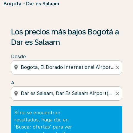
Bogotá - Dar es Salaam
Si no se encuentran resultados, haga clic en ‘Buscar of
Los precios más bajos Bogotá a
Dar es Salaam
Desde
location_on
close
A
location_on
close
Si no se encuentran
resultados, haga clic en
‘Buscar ofertas’ para ver