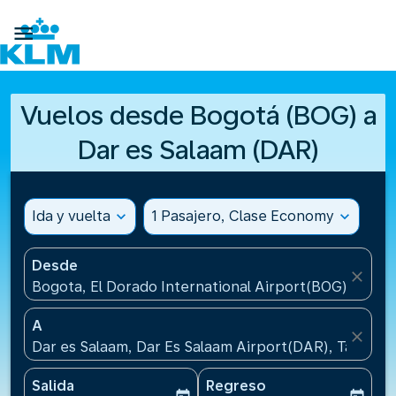

Vuelos desde Bogotá (BOG) a
Dar es Salaam (DAR)
Ida y vuelta
expand_more
1 Pasajero, Clase Economy
expand_more
Desde
close
Bogota, El Dorado International Airport(BOG), Colo
A
close
Dar es Salaam, Dar Es Salaam Airport(DAR), Tanzani
Salida
Regreso