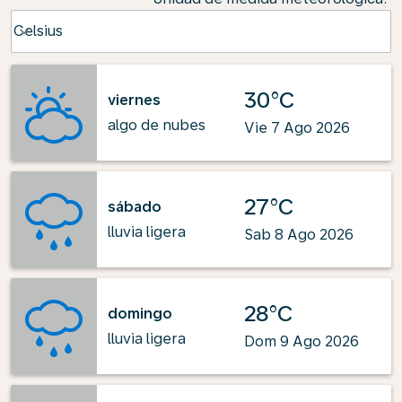
Weather unit option Celsius Selected
Celsius
keyboard_arrow_down
30°C
viernes
algo de nubes
Vie 7 Ago 2026
27°C
sábado
lluvia ligera
Sab 8 Ago 2026
28°C
domingo
lluvia ligera
Dom 9 Ago 2026