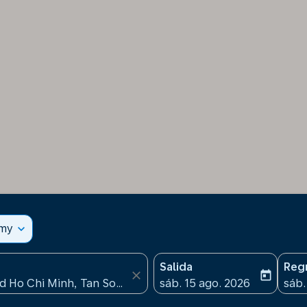
omy
expand_more
Salida
Reg
close
today
fc-booking-departure-date
fc-b
sáb. 15 ago. 2026
sáb.