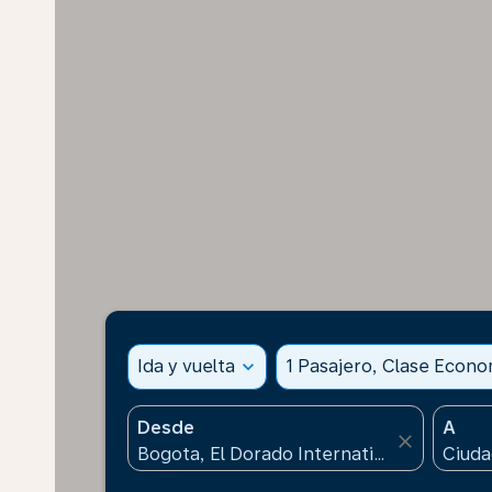
Ida y vuelta
expand_more
1 Pasajero, Clase Econ
Desde
A
close