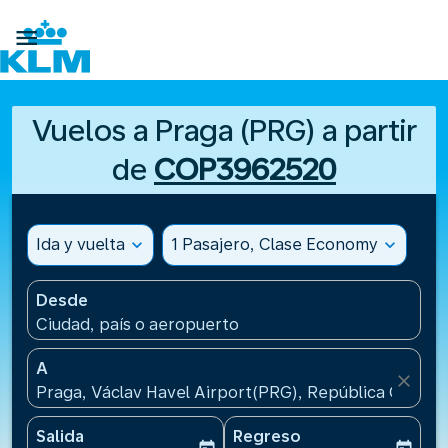

Vuelos a Praga (PRG) a partir
de
COP3962520
Ida y vuelta
expand_more
1 Pasajero, Clase Economy
expand_more
Desde
Ciudad, país o aeropuerto
A
close
Praga, Václav Havel Airport(PRG), República Checa
Salida
Regreso