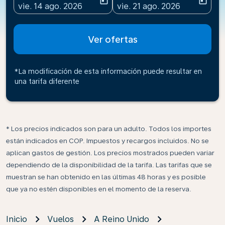
today
today
fc-booking-departure-date-aria-label
fc-booking-return-date-ari
vie. 14 ago. 2026
vie. 21 ago. 2026
Ver ofertas
*La modificación de esta información puede resultar en
una tarifa diferente
* Los precios indicados son para un adulto. Todos los importes
están indicados en COP. Impuestos y recargos incluidos. No se
aplican gastos de gestión. Los precios mostrados pueden variar
dependiendo de la disponibilidad de la tarifa. Las tarifas que se
muestran se han obtenido en las últimas 48 horas y es posible
que ya no estén disponibles en el momento de la reserva.
Inicio
Vuelos
A Reino Unido