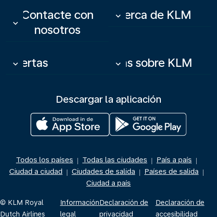
Contacte con
Acerca de KLM
keyboard_arrow_down
keyboard_arrow_down
nosotros
Ofertas
Más sobre KLM
keyboard_arrow_down
keyboard_arrow_down
Descargar la aplicación
Todos los países
Todas las ciudades
País a país
|
|
|
Ciudad a ciudad
Ciudades de salida
Países de salida
|
|
|
Ciudad a país
© KLM Royal
Información
Declaración de
Declaración de
Dutch Airlines
legal
privacidad
accesibilidad