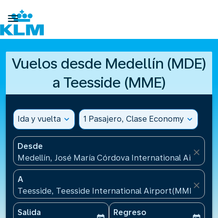

Vuelos desde Medellín (MDE)
a Teesside (MME)
Ida y vuelta
expand_more
1 Pasajero, Clase Economy
expand_more
Desde
close
Medellín, José María Córdova International Airport
A
close
Teesside, Teesside International Airport(MME), Rei
Salida
Regreso