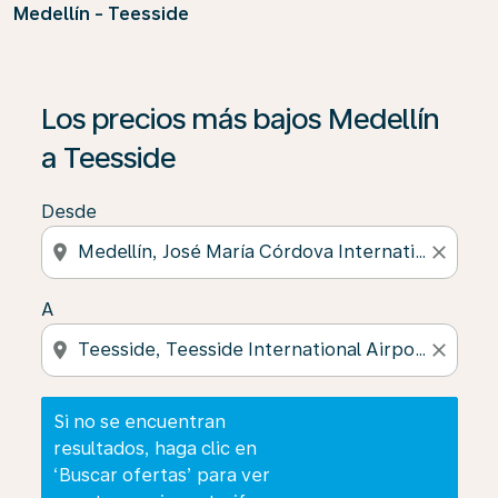
Medellín - Teesside
Si no se encuentran resultados, haga clic en ‘Buscar of
Los precios más bajos Medellín
a Teesside
Desde
location_on
close
A
location_on
close
Si no se encuentran
resultados, haga clic en
‘Buscar ofertas’ para ver