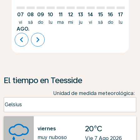
07
08
09
10
11
12
13
14
15
16
17
18
vi
sá
do
lu
ma
mi
ju
vi
sá
do
lu
ma
AGO.
chevron_left
chevron_right
El tiempo en Teesside
Unidad de medida meteorológica
:
Weather unit option Celsius Selected
Celsius
keyboard_arrow_down
20°C
viernes
muy nuboso
Vie 7 Ago 2026