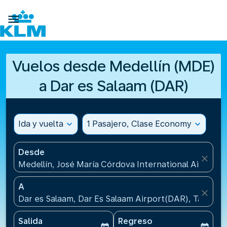

Vuelos desde Medellín (MDE)
a Dar es Salaam (DAR)
Ida y vuelta
expand_more
1 Pasajero, Clase Economy
expand_more
Desde
close
Medellín, José María Córdova International Airport
A
close
Dar es Salaam, Dar Es Salaam Airport(DAR), Tanzani
Salida
Regreso