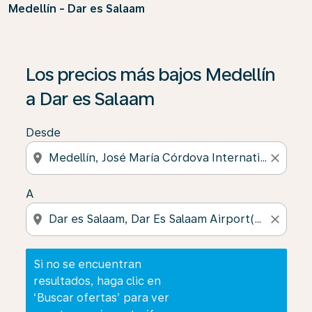
Medellín - Dar es Salaam
Si no se encuentran resultados, haga clic en ‘Buscar of
Los precios más bajos Medellín
a Dar es Salaam
Desde
location_on
close
A
location_on
close
Si no se encuentran
resultados, haga clic en
‘Buscar ofertas’ para ver