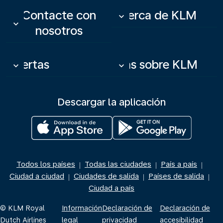
Contacte con
Acerca de KLM
keyboard_arrow_down
keyboard_arrow_down
nosotros
Ofertas
Más sobre KLM
keyboard_arrow_down
keyboard_arrow_down
Descargar la aplicación
Todos los países
Todas las ciudades
País a país
|
|
|
Ciudad a ciudad
Ciudades de salida
Países de salida
|
|
|
Ciudad a país
© KLM Royal
Información
Declaración de
Declaración de
Dutch Airlines
legal
privacidad
accesibilidad