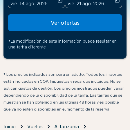
today
today
fc-booking-departure-date-aria-label
fc-booking-return-date-ari
vie. 14 ago. 2026
vie. 21 ago. 2026
Ver ofertas
*La modificación de esta información puede resultar en
una tarifa diferente
* Los precios indicados son para un adulto. Todos los importes
están indicados en COP. Impuestos y recargos incluidos. No se
aplican gastos de gestión. Los precios mostrados pueden variar
dependiendo de la disponibilidad de la tarifa. Las tarifas que se
muestran se han obtenido en las últimas 48 horas y es posible
que ya no estén disponibles en el momento de la reserva.
Inicio
Vuelos
A Tanzania