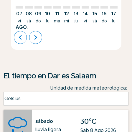
07
08
09
10
11
12
13
14
15
16
17
18
vi
sá
do
lu
ma
mi
ju
vi
sá
do
lu
ma
AGO.
chevron_left
chevron_right
El tiempo en Dar es Salaam
Unidad de medida meteorológica
:
Weather unit option Celsius Selected
Celsius
keyboard_arrow_down
30°C
sábado
lluvia ligera
Sab 8 Ago 2026